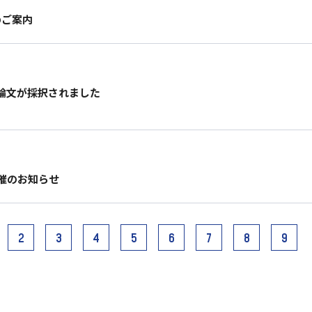
のご案内
6 に論文が採択されました
催のお知らせ
次
2
3
4
5
6
7
8
9