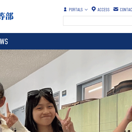
PORTALS
ACCESS
CONTA
保護者の方
在学生の方
EWS
教職員の方
卒業生の方
School Evaluation and Business
Learning Areas
Scholarships
Tuition
Report
奨学金
学費
学校評価・事業報告
past entrance examination
Employment Opportunities
questions
採用情報
入試過去問題
student dormitory
生徒寮