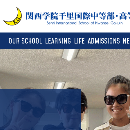
OUR SCHOOL
LEARNING
LIFE
ADMISSIONS
N
Two Schools and Educational
Trimester System
School Life
Visiting SIS
Philosophy
学期完結制
学校生活
学校説明会
２つの学校と教育理念
Shared Program
Club activities
Entrance Examination Category
SIS in Numbers
シェアードプログラム
クラブ活動
入試区分
IB for SIS students
School Facilities
Entrance Examination for
Career Development
Returnees and Overseas
学校施設
進路情報