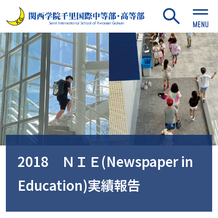
MENU
2018 ＮＩＥ(Newspaper in
Education)実績報告