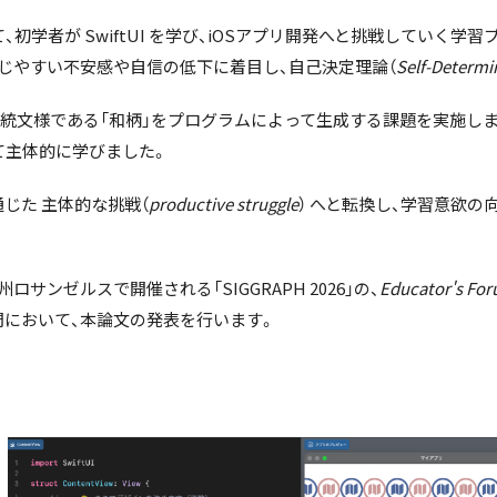
初学者が SwiftUI を学び、iOSアプリ開発へと挑戦していく
じやすい不安感や自信の低下に着目し、自己決定理論（
Self-Determi
用し、日本の伝統文様である「和柄」をプログラムによって生成する課題を実
て主体的に学びました。
じた 主体的な挑戦（
productive struggle
） へと転換し、学習意欲
州ロサンゼルスで開催される「SIGGRAPH 2026」の、
Educator's Fo
 部門において、本論文の発表を行います。