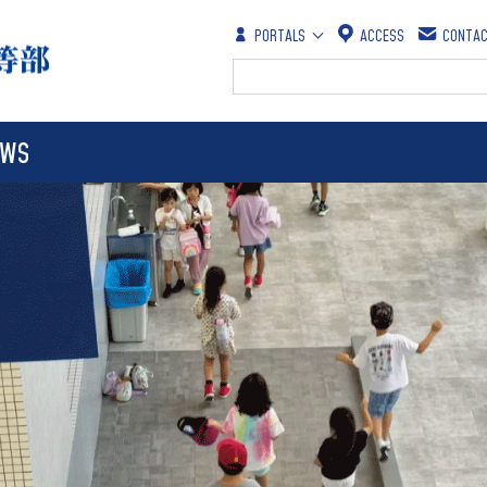
PORTALS
ACCESS
CONTA
保護者の方
在学生の方
EWS
教職員の方
卒業生の方
School Evaluation and Business
Learning Areas
Scholarships
Tuition
Report
奨学金
学費
学校評価・事業報告
past entrance examination
Employment Opportunities
questions
採用情報
入試過去問題
student dormitory
生徒寮