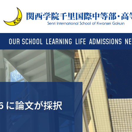
OUR SCHOOL
LEARNING
LIFE
ADMISSIONS
N
Two Schools and Educational
Trimester System
School Life
Visiting SIS
Philosophy
学期完結制
学校生活
学校説明会
２つの学校と教育理念
Shared Program
Club activities
Entrance Examination Category
SIS in Numbers
シェアードプログラム
クラブ活動
入試区分
026 に論文が採択
IB for SIS students
School Facilities
Entrance Examination for
Career Development
Returnees and Overseas
学校施設
進路情報