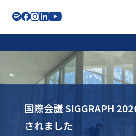
OUR SCHOOL
LEARNING
LIFE
ADMISSIONS
知る
学ぶ
つながる
選ぶ
国際会議 SIGGRAPH 2
されました